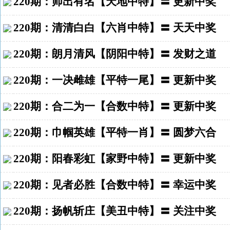
220期：师出有名【天地中特】〓 更新中奖
220期：清清白白【六肖中特】〓 天天中奖
220期：朗月清风【阴阳中特】〓 发财之道
220期：一决雌雄【平特一尾】〓 更新中奖
220期：合二为一【合数中特】〓 更新中奖
220期：巾帼英雄【平特一肖】〓 圆梦六合
220期：阳春彩虹【家野中特】〓 更新中奖
220期：见者必胜【合数中特】〓 幸运中奖
220期：扬帆斩庄【美丑中特】〓 关注中奖