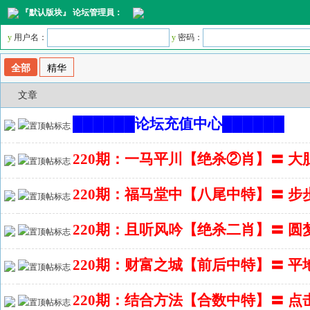
『
默认版块
』 论坛管理員：
y
用户名：
y
密码：
全部
精华
文章
██████论坛充值中心██████
220期：一马平川【绝杀②肖】〓 大
220期：福马堂中【八尾中特】〓 步
220期：且听风吟【绝杀二肖】〓 圆
220期：财富之城【前后中特】〓 平
220期：结合方法【合数中特】〓 点