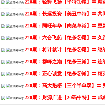
220期：轻舞飞扬【平特①尾】〓 精
220期：长远投资【美丑中特】〓 共
220期：阿旺年华【肉菜草肖】〓 更
220期：六合飞船【绝杀②尾】〓 久
220期：将计就计【绝杀②尾】〓 继
220期：群峰之巅【绝杀三肖】〓 连
220期：正心诚意【绝杀②肖】〓 精
220期：高大魁梧【三个半单双】〓 
220期：财源广进【20码中特】〓 成