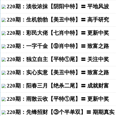
220期：淡妆浓抹【阴阳中特】〓 平地风波
220期：生机勃勃【美丑中特】〓 高手研究
220期：彩民大佬【七肖中特】〓 更新中奖
220期：一字千金【⑨肖中特】〓 致富之路
220期：独立自主【平特①尾】〓 关注中奖
220期：实心实意【美丑中特】〓 致富之路
220期：阳春三月【绝杀二尾】〓 成就财富
220期：雨散云收【平特①尾】〓 更新中奖
220期：先锋招财【③个半单双】〓 期期真实