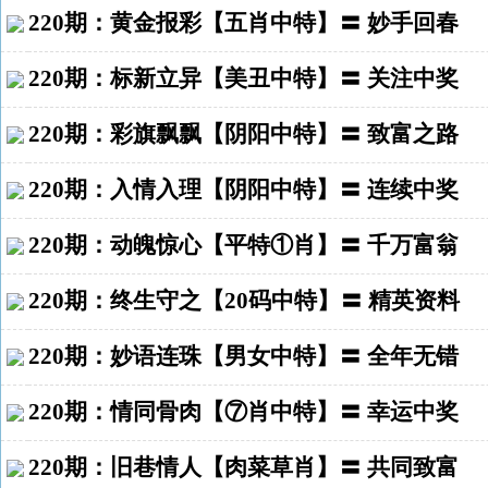
220期：黄金报彩【五肖中特】〓 妙手回春
220期：标新立异【美丑中特】〓 关注中奖
220期：彩旗飘飘【阴阳中特】〓 致富之路
220期：入情入理【阴阳中特】〓 连续中奖
220期：动魄惊心【平特①肖】〓 千万富翁
220期：终生守之【20码中特】〓 精英资料
220期：妙语连珠【男女中特】〓 全年无错
220期：情同骨肉【⑦肖中特】〓 幸运中奖
220期：旧巷情人【肉菜草肖】〓 共同致富